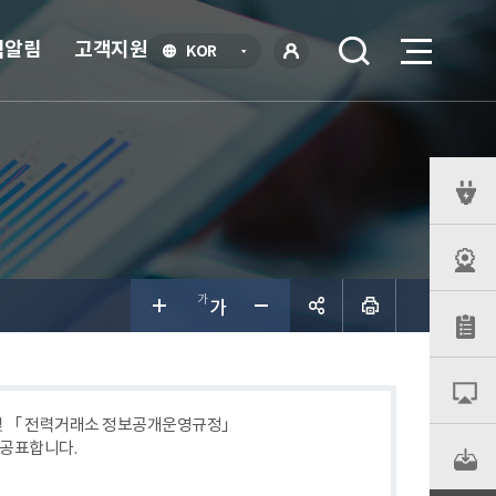
식알림
고객지원
언
KOR
어
로
선
그인
택
열
기
퀵
메
뉴
공유하
기
 및 「 전력거래소 정보공개운영규정」
 공표합니다.