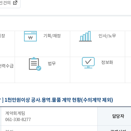
선건의
시장
기획/재정
인사/노무
정보화
법무
전력수급
 ]
1천만원이상 공사.용역.물품 계약 현황(수의계약 제외)
계약회계팀
담당자
061-330-8277