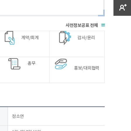
전체
계약/회계
감사/윤리
총무
홍보/대외협력
정소연