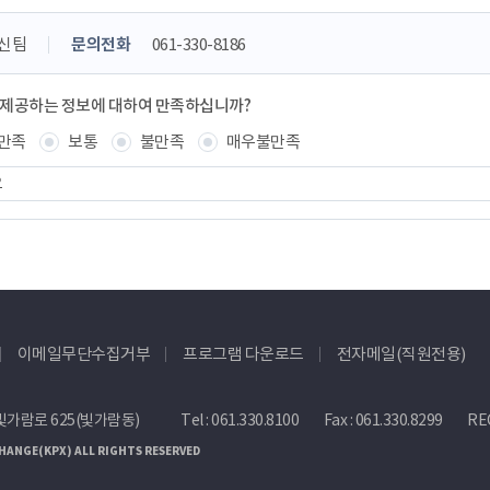
신팀
문의전화
061-330-8186
 제공하는 정보에 대하여 만족하십니까?
만족
보통
불만족
매우불만족
이메일무단수집거부
프로그램 다운로드
전자메일(직원전용)
빛가람로 625(빛가람동)
Tel :
061.330.8100
Fax : 061.330.8299
REC
HANGE(KPX) ALL RIGHTS RESERVED