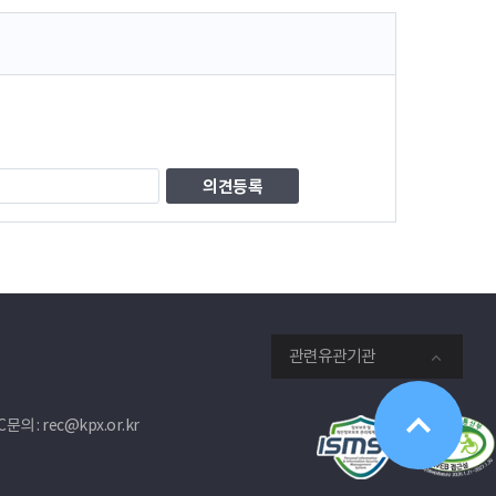
관련유관기관
문의 : rec@kpx.or.kr