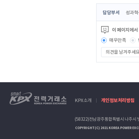
콘
담당부서
성과혁
텐
츠
이 페이지에서
정
보
매우만족
책
의
임
견
자
을
남
겨
주
세
smartKPX
요
KPX소개
개인정보처리방침
전
력
거
(58322)전남광주통합특별시 나주시 
래
소
COPYRIGHT(C) 2021 KOREA POWER EXC