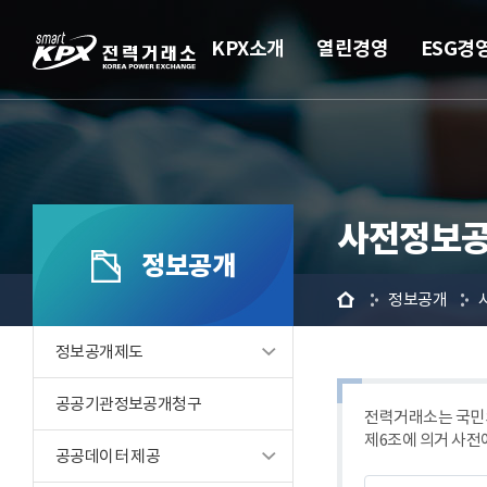
KPX소개
열린경영
ESG경
사전정보공
정보공개
홈
정보공개
정보공개제도
공공기관정보공개청구
전력거래소는 국민의
제6조에 의거 사전
공공데이터 제공