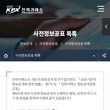
사전정보공표 목록
퀵메
뉴 열
정보공개
사전정보공표
사전정보공표 목록
기
사전정보공표 목록
공유하
기
전력거래소는 국민의 정보공개 청구가 없더라도 「 공공기관의
정보공개에 관한 법률」 제7조 및 「 전력거래소 정보공개운영
규정」
제6조에 의거 사전에 정보공개의 구체적인 범위, 공개의 주기.시
기 및 방법을 정하여 아래와 같이 공표합니다.