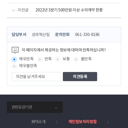
이전글
2022년 3분기 500만원 이상 수의계약 현황
콘
담당부서
성과혁신팀
문의전화
061-330-8186
텐
츠
정
이 페이지에서 제공하는 정보에 대하여 만족하십니까?
보
매우만족
만족
보통
불만족
책
임
매우불만족
자
의
견
을
남
겨
주
smartKPX
세
관련유관기관
전
요
력
거
KPX소개
개인정보처리방침
래