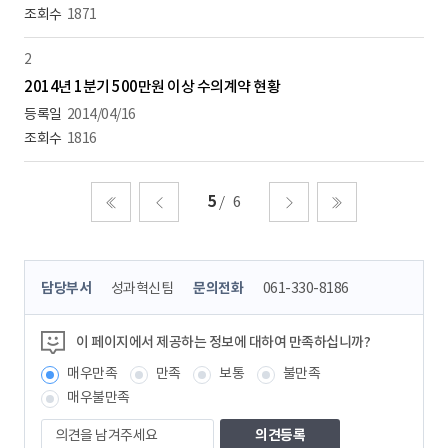
1871
2
2014년 1분기 500만원 이상 수의계약 현황
2014/04/16
1816
5
6
처음
이전
다음
마지막
콘
담당부서
성과혁신팀
문의전화
061-330-8186
텐
츠
정
이 페이지에서 제공하는 정보에 대하여 만족하십니까?
보
매우만족
만족
보통
불만족
책
임
매우불만족
자
의
견