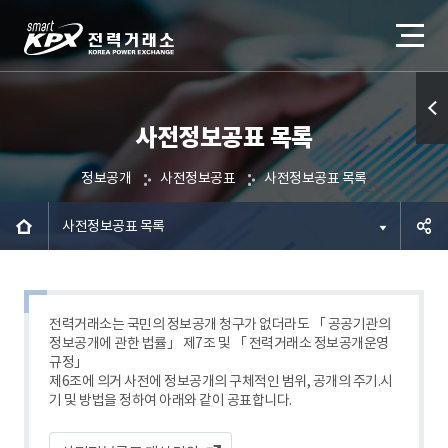
사전정보공표 목록
퀵메
뉴 열
정보공개
사전정보공표
사전정보공표 목록
기
사전정보공표 목록
공유하
기
전력거래소는 국민의 정보공개 청구가 없더라도 「 공공기관의
정보공개에 관한 법률」 제7조 및 「 전력거래소 정보공개운영
규정」
제6조에 의거 사전에 정보공개의 구체적인 범위, 공개의 주기.시
기 및 방법을 정하여 아래와 같이 공표합니다.