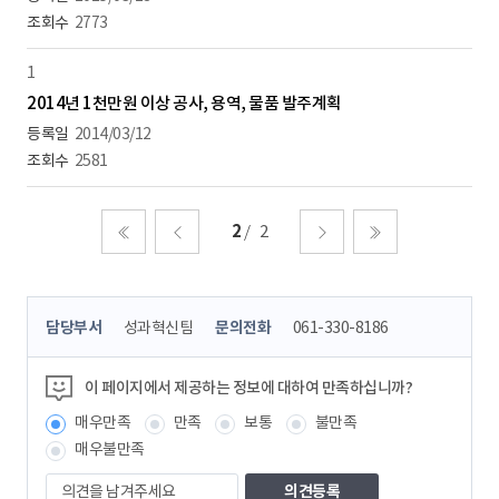
2773
1
2014년 1천만원 이상 공사, 용역, 물품 발주계획
2014/03/12
2581
2
2
처음
이전
다음
마지막
콘
담당부서
성과혁신팀
문의전화
061-330-8186
텐
츠
정
이 페이지에서 제공하는 정보에 대하여 만족하십니까?
보
매우만족
만족
보통
불만족
책
임
매우불만족
자
의