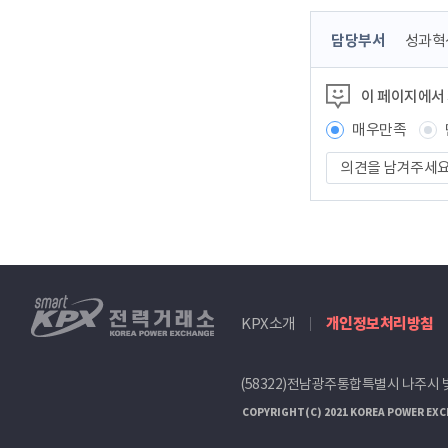
콘
담당부서
성과혁
텐
츠
이 페이지에서
정
보
매우만족
책
의
임
견
자
을
남
겨
주
세
smartKPX
요
KPX소개
개인정보처리방침
전
력
거
(58322)전남광주통합특별시 나주시 
래
소
COPYRIGHT(C) 2021 KOREA POWER EXC