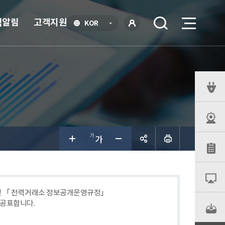
식알림
고객지원
언
KOR
어
로
선
그인
택
열
기
퀵
메
뉴
공유하
기
 및 「 전력거래소 정보공개운영규정」
 공표합니다.