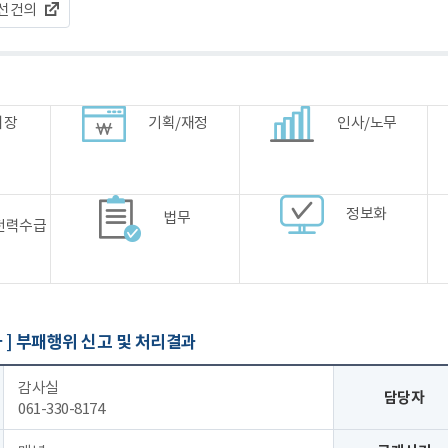
선건의
시장
기획/재정
인사/노무
정보화
법무
전력수급
 ]
부패행위 신고 및 처리결과
감사실
담당자
061-330-8174