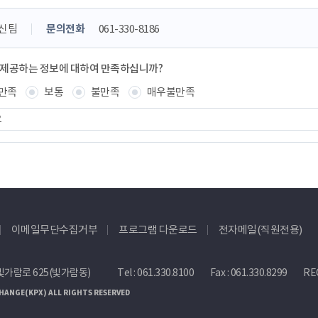
신팀
문의전화
061-330-8186
 제공하는 정보에 대하여 만족하십니까?
만족
보통
불만족
매우불만족
이메일무단수집거부
프로그램 다운로드
전자메일(직원전용)
빛가람로 625(빛가람동)
Tel :
061.330.8100
Fax : 061.330.8299
REC
HANGE(KPX) ALL RIGHTS RESERVED