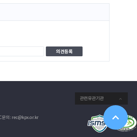
관련유관기관
문의 : rec@kpx.or.kr