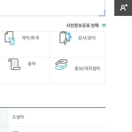
전체
계약/회계
감사/윤리
총무
홍보/대외협력
조병탁