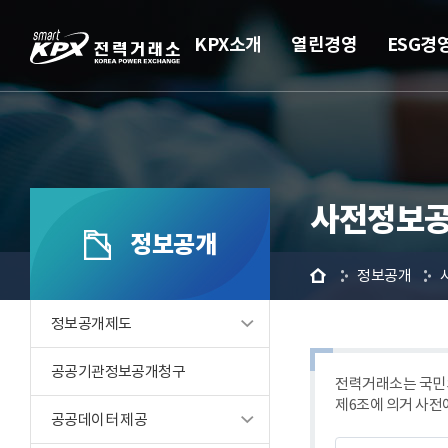
KPX소개
열린경영
ESG경
사전정보공
정보공개
홈
정보공개
정보공개제도
공공기관정보공개청구
전력거래소는 국민의
제6조에 의거 사전
공공데이터 제공