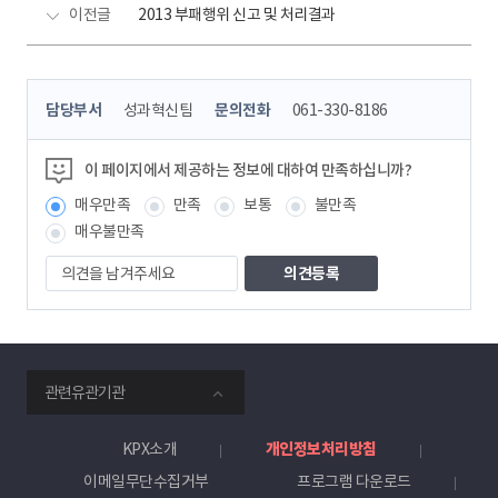
이전글
2013 부패행위 신고 및 처리결과
콘
담당부서
성과혁신팀
문의전화
061-330-8186
텐
츠
정
이 페이지에서 제공하는 정보에 대하여 만족하십니까?
보
매우만족
만족
보통
불만족
책
임
매우불만족
자
의
견
을
남
겨
주
smartKPX
세
관련유관기관
전
요
력
거
KPX소개
개인정보처리방침
래
이메일무단수집거부
프로그램 다운로드
소