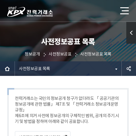
사전정보공표 목록
퀵메
뉴 열
정보공개
사전정보공표
사전정보공표 목록
기
사전정보공표 목록
공유하
기
전력거래소는 국민의 정보공개 청구가 없더라도 「 공공기관의
정보공개에 관한 법률」 제7조 및 「 전력거래소 정보공개운영
규정」
제6조에 의거 사전에 정보공개의 구체적인 범위, 공개의 주기.시
기 및 방법을 정하여 아래와 같이 공표합니다.