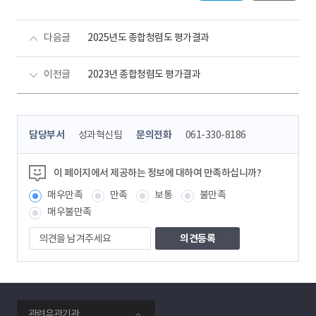
다음글
2025년도 종합청렴도 평가결과
이전글
2023년 종합청렴도 평가결과
콘
담당부서
성과혁신팀
문의전화
061-330-8186
텐
츠
정
이 페이지에서 제공하는 정보에 대하여 만족하십니까?
보
매우만족
만족
보통
불만족
책
임
매우불만족
자
의
견
을
남
겨
주
smartKPX
세
관련유관기관