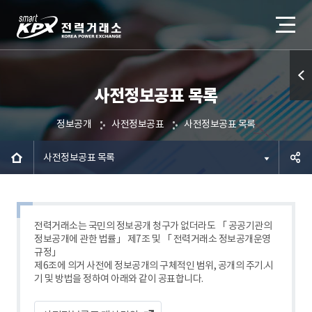
사전정보공표 목록
퀵메
뉴 열
정보공개
사전정보공표
사전정보공표 목록
기
사전정보공표 목록
공유하
기
전력거래소는 국민의 정보공개 청구가 없더라도 「 공공기관의
정보공개에 관한 법률」 제7조 및 「 전력거래소 정보공개운영
규정」
제6조에 의거 사전에 정보공개의 구체적인 범위, 공개의 주기.시
기 및 방법을 정하여 아래와 같이 공표합니다.