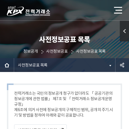
사전정보공표 목록
퀵메
뉴 열
정보공개
사전정보공표
사전정보공표 목록
기
사전정보공표 목록
공유하
기
전력거래소는 국민의 정보공개 청구가 없더라도 「 공공기관의
정보공개에 관한 법률」 제7조 및 「 전력거래소 정보공개운영
규정」
제6조에 의거 사전에 정보공개의 구체적인 범위, 공개의 주기.시
기 및 방법을 정하여 아래와 같이 공표합니다.