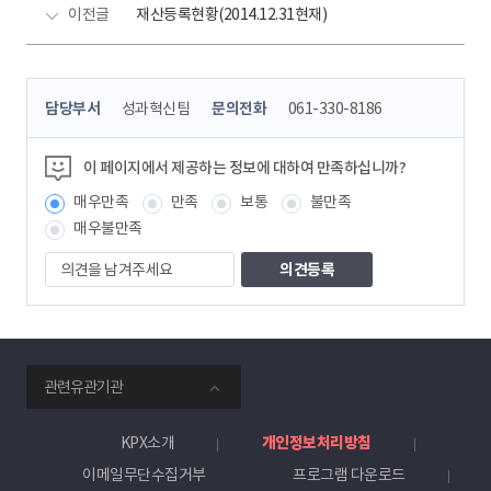
이전글
재산등록현황(2014.12.31현재)
콘
담당부서
성과혁신팀
문의전화
061-330-8186
텐
츠
정
이 페이지에서 제공하는 정보에 대하여 만족하십니까?
보
매우만족
만족
보통
불만족
책
임
매우불만족
자
의
견
을
남
겨
주
smartKPX
세
관련유관기관
전
요
력
거
KPX소개
개인정보처리방침
래
이메일무단수집거부
프로그램 다운로드
소