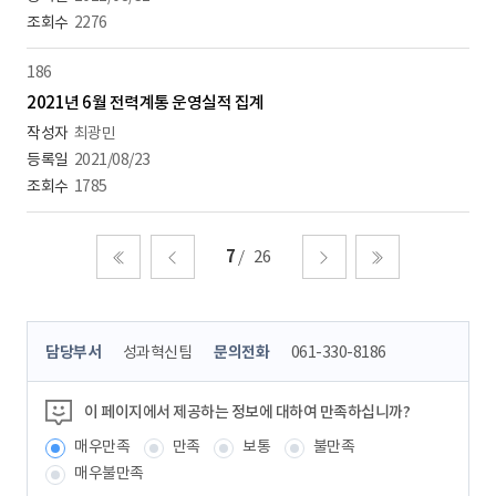
2276
186
2021년 6월 전력계통 운영실적 집계
최광민
2021/08/23
1785
7
26
처음
이전
다음
마지막
콘
담당부서
성과혁신팀
문의전화
061-330-8186
텐
츠
정
이 페이지에서 제공하는 정보에 대하여 만족하십니까?
보
매우만족
만족
보통
불만족
책
임
매우불만족
자