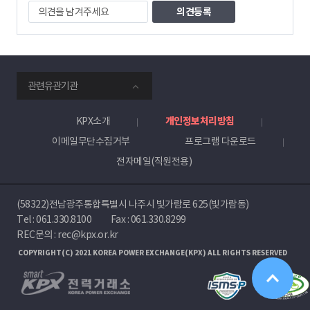
의
견
을
남
겨
주
smartKPX
세
관련유관기관
전
요
력
거
KPX소개
개인정보처리방침
래
이메일무단수집거부
프로그램 다운로드
소
전자메일(직원전용)
(58322)전남광주통합특별시 나주시 빛가람로 625(빛가람동)
Tel :
061.330.8100
Fax : 061.330.8299
REC문의 : rec@kpx.or.kr
COPYRIGHT(C) 2021 KOREA POWER EXCHANGE(KPX) ALL RIGHTS RESERVED