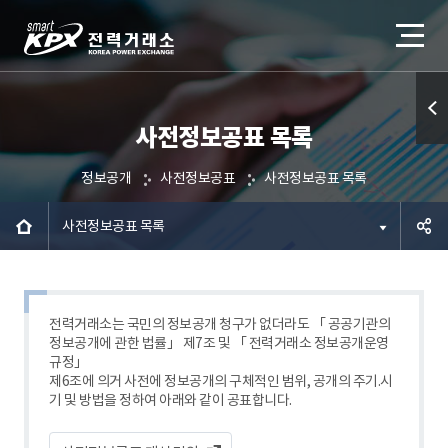
사전정보공표 목록
퀵메
뉴 열
정보공개
사전정보공표
사전정보공표 목록
기
사전정보공표 목록
공유하
기
전력거래소는 국민의 정보공개 청구가 없더라도 「 공공기관의
정보공개에 관한 법률」 제7조 및 「 전력거래소 정보공개운영
규정」
제6조에 의거 사전에 정보공개의 구체적인 범위, 공개의 주기.시
기 및 방법을 정하여 아래와 같이 공표합니다.