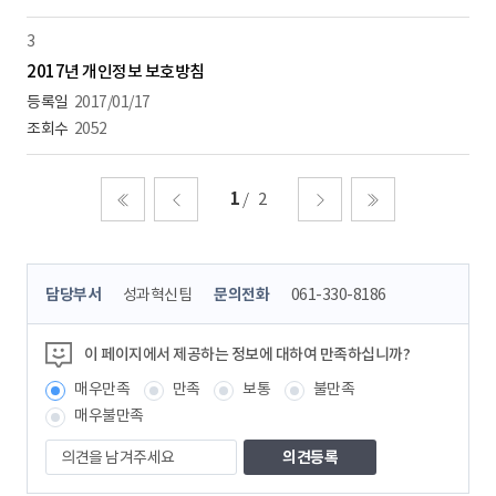
3
2017년 개인정보 보호방침
2017/01/17
2052
1
2
처음
이전
다음
마지막
콘
담당부서
성과혁신팀
문의전화
061-330-8186
텐
츠
정
이 페이지에서 제공하는 정보에 대하여 만족하십니까?
보
매우만족
만족
보통
불만족
책
임
매우불만족
자
의
견
을