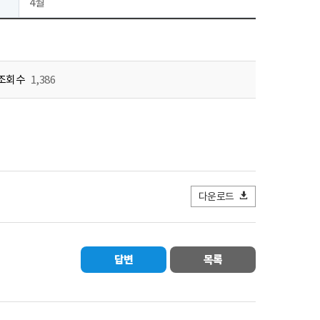
4월
조회수
1,386
다운로드
답변
목록