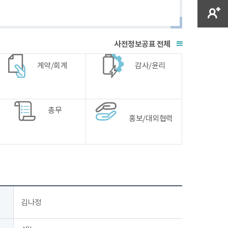
전체
계약/회계
감사/윤리
총무
홍보/대외협력
김나정