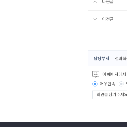
다음글
이전글
콘
담당부서
성과혁
텐
츠
이 페이지에서
정
보
매우만족
책
의
임
견
자
을
남
겨
주