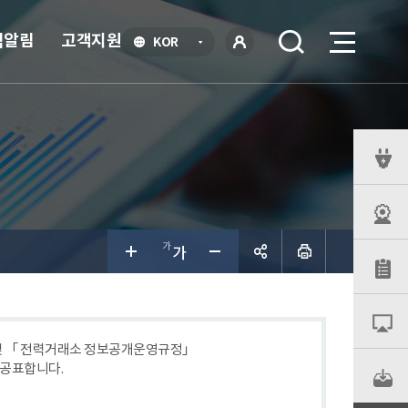
식알림
고객지원
언
KOR
어
로
선
그인
택
열
기
퀵
메
뉴
공유하
기
 및 「 전력거래소 정보공개운영규정」
 공표합니다.