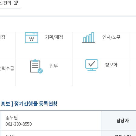
선건의
시장
기획/재정
인사/노무
정보화
법무
전력수급
 홍보 ]
정기간행물 등록현황
총무팀
담당자
061-330-8550