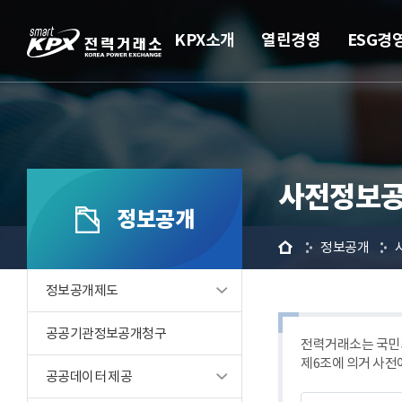
KPX소개
열린경영
ESG경
사전정보공
정보공개
홈
정보공개
정보공개제도
공공기관정보공개청구
전력거래소는 국민의
제6조에 의거 사전
공공데이터 제공