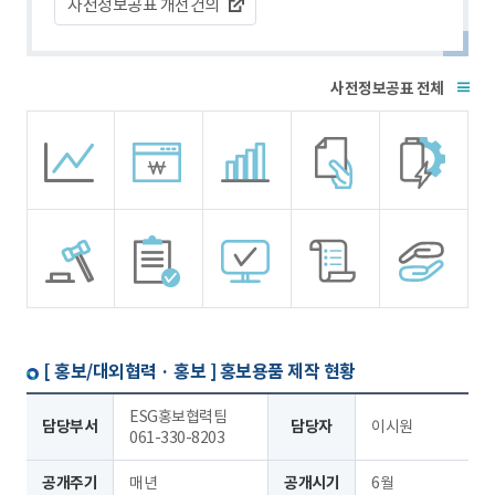
사전정보공표 개선건의
전체
[ 홍보/대외협력 · 홍보 ]
홍보용품 제작 현황
ESG홍보협력팀
담당부서
담당자
이시원
061-330-8203
공개주기
매년
공개시기
6월