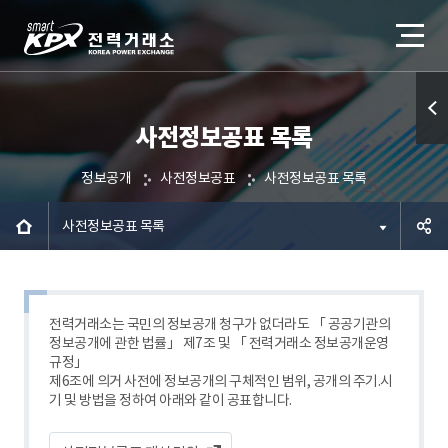
사전정보공표 목록
퀵메
뉴 열
정보공개
사전정보공표
사전정보공표 목록
기
사전정보공표 목록
공유하
기
전력거래소는 국민의 정보공개 청구가 없더라도 「 공공기관의
정보공개에 관한 법률」 제7조 및 「 전력거래소 정보공개운영
규정」
제6조에 의거 사전에 정보공개의 구체적인 범위, 공개의 주기.시
기 및 방법을 정하여 아래와 같이 공표합니다.