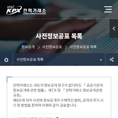
사전정보공표 목록
퀵메
뉴 열
정보공개
사전정보공표
사전정보공표 목록
기
사전정보공표 목록
공유하
기
전력거래소는 국민의 정보공개 청구가 없더라도 「 공공기관의
정보공개에 관한 법률」 제7조 및 「 전력거래소 정보공개운영
규정」
제6조에 의거 사전에 정보공개의 구체적인 범위, 공개의 주기.시
기 및 방법을 정하여 아래와 같이 공표합니다.