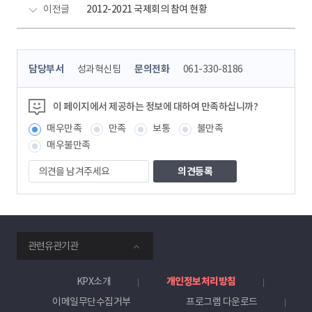
이전글
2012-2021 국제회의 참여 현황
콘
담당부서
성과혁신팀
문의전화
061-330-8186
텐
츠
정
이 페이지에서 제공하는 정보에 대하여 만족하십니까?
보
매우만족
만족
보통
불만족
책
임
매우불만족
자
의
견
을
남
겨
주
smartKPX
세
관련유관기관
전
요
력
거
KPX소개
개인정보처리방침
래
이메일무단수집거부
프로그램 다운로드
소