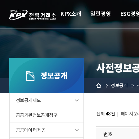
KPX소개
열린경영
ESG경
사전정보공
정보공개
홈
정보공개
정보공개제도
전체
48건
페이지
2
/
공공기관정보공개청구
공공데이터 제공
번호