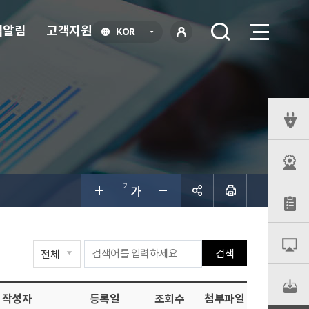
식알림
고객지원
언
KOR
어
로
선
그인
택
열
기
퀵
메
뉴
공유하
검색
기
작성자
등록일
조회수
첨부파일