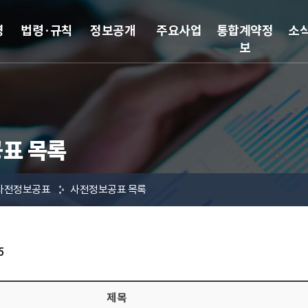
영
법령·규칙
정보공개
주요사업
통합계약정
소
보
표 목록
사전정보공표
사전정보공표 목록
5
제목