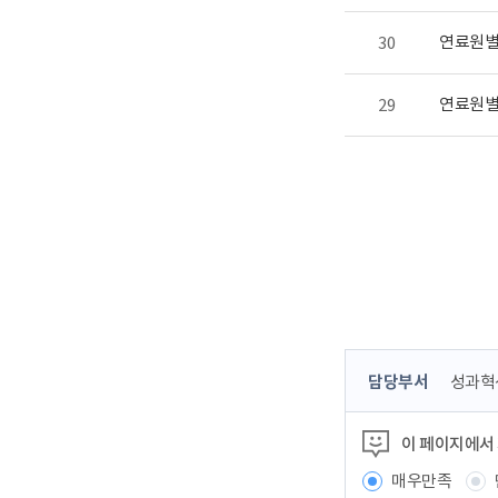
연료원별 
30
연료원별 
29
콘
담당부서
성과혁
텐
츠
이 페이지에서
정
보
매우만족
책