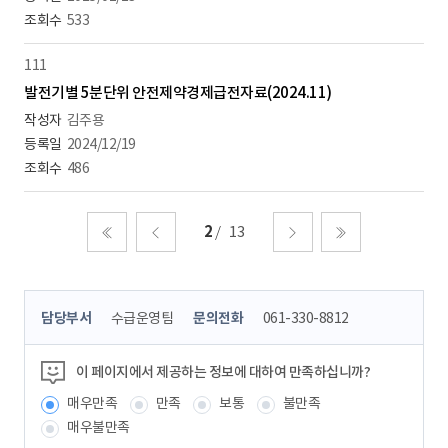
533
111
발전기별 5분단위 안전제약경제급전자료(2024.11)
김주용
2024/12/19
486
2
13
처음
이전
다음
마지막
콘
담당부서
수급운영팀
문의전화
061-330-8812
텐
츠
정
이 페이지에서 제공하는 정보에 대하여 만족하십니까?
보
매우만족
만족
보통
불만족
책
임
매우불만족
자