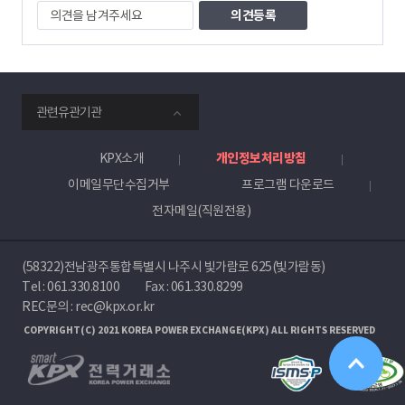
의
견
을
남
겨
주
smartKPX
세
관련유관기관
전
요
력
거
KPX소개
개인정보처리방침
래
이메일무단수집거부
프로그램 다운로드
소
전자메일(직원전용)
(58322)전남광주통합특별시 나주시 빛가람로 625(빛가람동)
Tel :
061.330.8100
Fax : 061.330.8299
REC문의 : rec@kpx.or.kr
COPYRIGHT(C) 2021 KOREA POWER EXCHANGE(KPX) ALL RIGHTS RESERVED