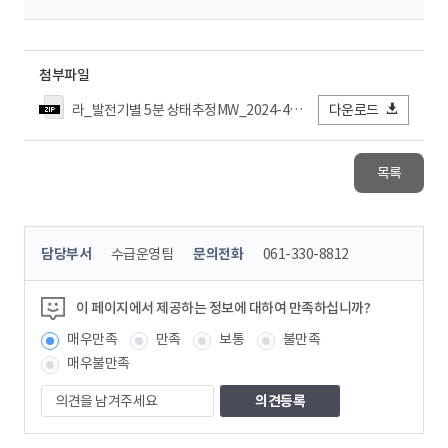
첨부파일
라_발전기별 5분 상태추정MW_2024-4월 추출.zip
다운로드
목록
콘
담당부서
수급운영팀
문의전화
061-330-8812
텐
츠
정
이 페이지에서 제공하는 정보에 대하여 만족하십니까?
보
매우만족
만족
보통
불만족
책
임
매우불만족
자
의
견
을