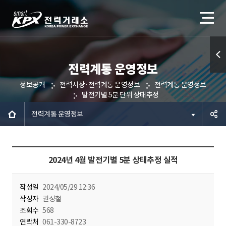
전력계통 운영정보
퀵메
정보공개
전력시장·전력계통 운영정보
전력계통 운영정보
뉴 열
발전기별 5분 단위 상태추정
기
전력계통 운영정보
공유하
2024년 4월 발전기별 5분 상태추정 실적
기
작성일
2024/05/29 12:36
작성자
권성철
조회수
568
연락처
061-330-8723