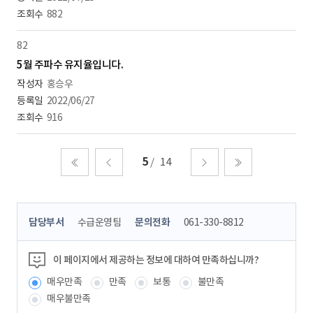
882
82
5월 주파수 유지율입니다.
홍승우
2022/06/27
916
5
14
처음
이전
다음
마지막
콘
담당부서
수급운영팀
문의전화
061-330-8812
텐
츠
정
이 페이지에서 제공하는 정보에 대하여 만족하십니까?
보
매우만족
만족
보통
불만족
책
임
매우불만족
자