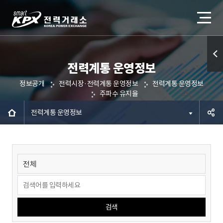
전력계통 운영정보
퀵메
정보공개
전력시장·전력계통 운영정보
전력계통 운영정보
뉴 열
주파수 유지율
기
전력계통 운영정보
공유하
기
검색