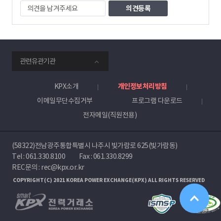
의
견
을
남
겨
주
smartKPX
세
관련유관기관
전
요
력
거
KPX소개
개인정보처리방침
래
이메일무단수집거부
프로그램 다운로드
소
전자메일(직원전용)
(58322)전남광주통합특별시 나주시 빛가람로 625(빛가람동)
Tel :
061.330.8100
Fax : 061.330.8299
REC문의 : rec@kpx.or.kr
COPYRIGHT(C) 2021 KOREA POWER EXCHANGE(KPX) ALL RIGHTS RESERVED