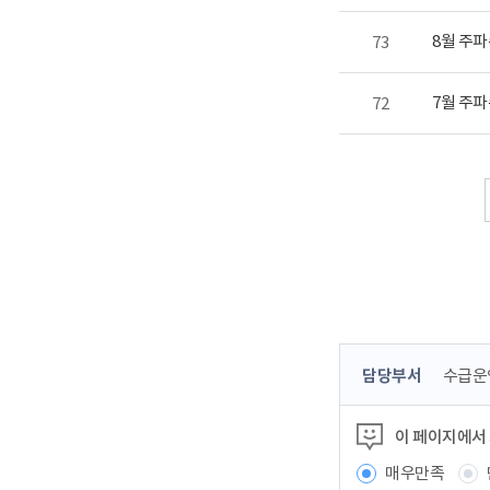
8월 주
73
7월 주
72
콘
담당부서
수급운
텐
츠
이 페이지에서
정
보
매우만족
책