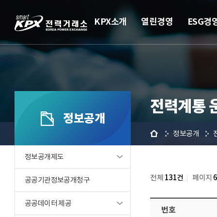
KPX소개
열린경영
ESG경
전력계통 
정보공개
홈
정보공개
정보공개제도
전체
131건
페이지
공공기관정보공개청구
공공데이터 제공
번호