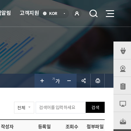
식알림
고객지원
언
KOR
어
로
선
그인
택
열
기
퀵
메
뉴
공유하
검색
기
작성자
등록일
조회수
첨부파일