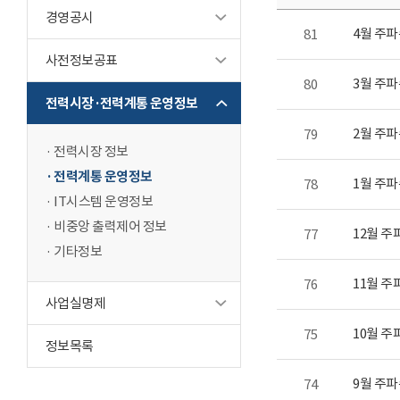
경영공시
4월 주
81
사전정보공표
3월 주
80
전력시장·전력계통 운영정보
2월 주
79
전력시장 정보
전력계통 운영정보
1월 주
78
IT시스템 운영정보
비중앙 출력제어 정보
12월 주
77
기타정보
11월 주
76
사업실명제
10월 주
75
정보목록
9월 주
74