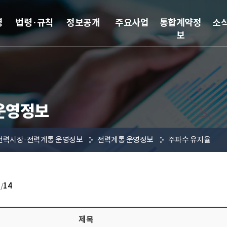
영
법령·규칙
정보공개
주요사업
통합계약정
소
보
운영정보
전력시장·전력계통 운영정보
전력계통 운영정보
주파수 유지율
6
/
14
제목