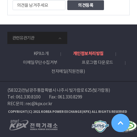
의
견
을
남
겨
주
smartKPX
세
관련유관기관
전
요
력
거
KPX소개
개인정보처리방침
래
이메일무단수집거부
프로그램 다운로드
소
전자메일(직원전용)
(58322)전남광주통합특별시 나주시 빛가람로 625(빛가람동)
Tel :
061.330.8100
Fax : 061.330.8299
REC문의 : rec@kpx.or.kr
COPYRIGHT(C) 2021 KOREA POWER EXCHANGE(KPX) ALL RIGHTS RESERVED