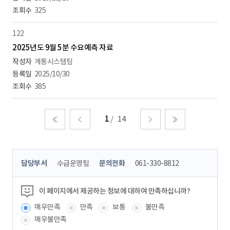
325
122
2025년도 9월 5분 수요예측 자료
계통시스템팀
2025/10/30
385
1
14
처음
이전
다음
마지막
콘
담당부서
수급운영팀
문의전화
061-330-8812
텐
츠
정
이 페이지에서 제공하는 정보에 대하여 만족하십니까?
보
매우만족
만족
보통
불만족
책
임
매우불만족
자