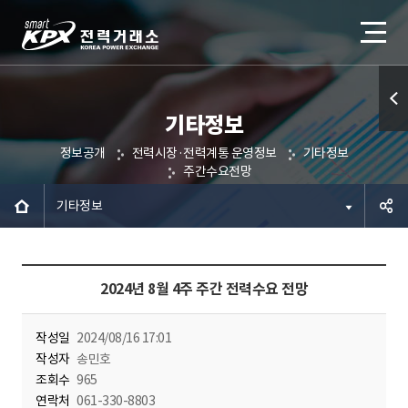
기타정보
퀵메
정보공개
전력시장·전력계통 운영정보
기타정보
뉴 열
주간수요전망
기
기타정보
공유하
2024년 8월 4주 주간 전력수요 전망
기
작성일
2024/08/16 17:01
작성자
송민호
조회수
965
연락처
061-330-8803