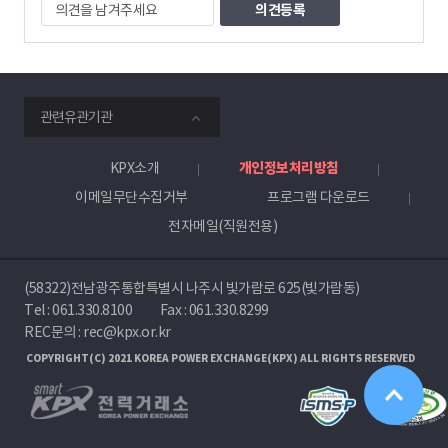
의
견
을
남
겨
주
smartKPX
세
관련유관기관
전
요
력
거
KPX소개
개인정보처리방침
래
이메일무단수집거부
프로그램 다운로드
소
전자메일(직원전용)
(58322)전남광주통합특별시 나주시 빛가람로 625(빛가람동)
Tel :
061.330.8100
Fax : 061.330.8299
REC문의 : rec@kpx.or.kr
COPYRIGHT(C) 2021 KOREA POWER EXCHANGE(KPX) ALL RIGHTS RESERVED