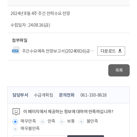
2024년 8월 4주 주간 전력수요 전망
수립일자 : 24.08.16(금)
첨부파일
주간수요예측 전망보고서(20240816)금_결재.hwpx
다운로드
목록
콘
담당부서
수급계획팀
문의전화
061-330-8618
텐
츠
정
이 페이지에서 제공하는 정보에 대하여 만족하십니까?
보
매우만족
만족
보통
불만족
책
임
매우불만족
자