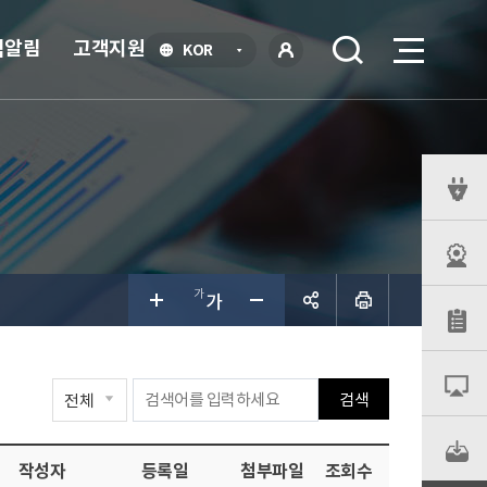
식알림
고객지원
언
KOR
어
로
선
그인
택
열
기
퀵
메
뉴
공유하
검색
기
작성자
등록일
첨부파일
조회수