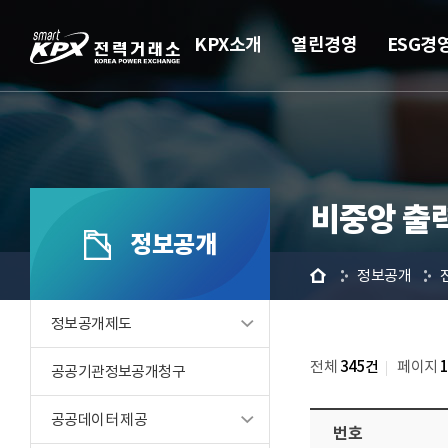
KPX소개
열린경영
ESG경
비중앙 출
정보공개
홈
정보공개
정보공개제도
전체
345건
페이지
공공기관정보공개청구
공공데이터 제공
번호