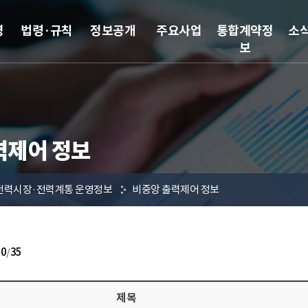
영
법령·규칙
정보공개
주요사업
통합계약정
소
보
력제어 정보
전력시장·전력계통 운영정보
비중앙 출력제어 정보
10
/
35
제목