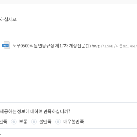
하십시오.
노무0500직원연봉규정 제17차 개정전문(1).hwp
(71.5KB / 다운로드 461
 제공하는 정보에 대하여 만족하십니까?
만족
보통
불만족
매우불만족