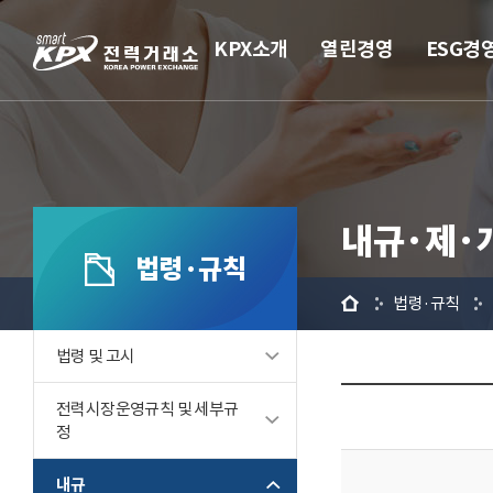
KPX소개
열린경영
ESG경
내규·제·
법령·규칙
홈
법령·규칙
법령 및 고시
전력시장운영규칙 및 세부규
정
내규