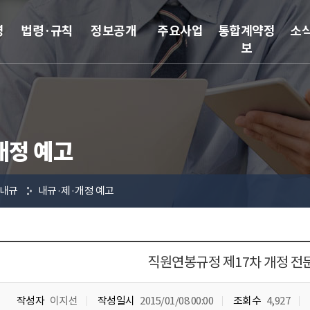
영
법령·규칙
정보공개
주요사업
통합계약정
소
보
개정 예고
내규
내규·제·개정 예고
직원연봉규정 제17차 개정 전
작성자
이지선
작성일시
2015/01/08 00:00
조회수
4,927