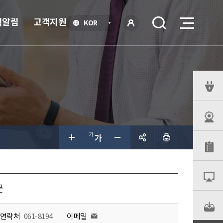
식알림
고객지원
언
KOR
어
로
선
그인
택
열
기
퀵
메
뉴
공유하
기
문
연락처
061-8194
이메일