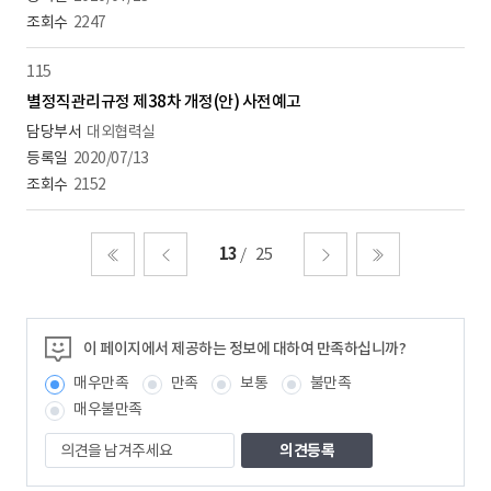
2247
115
별정직관리규정 제38차 개정(안) 사전예고
대외협력실
2020/07/13
2152
13
25
처음
이전
다음
마지막
이 페이지에서 제공하는 정보에 대하여 만족하십니까?
매우만족
만족
보통
불만족
매우불만족
의
견
을