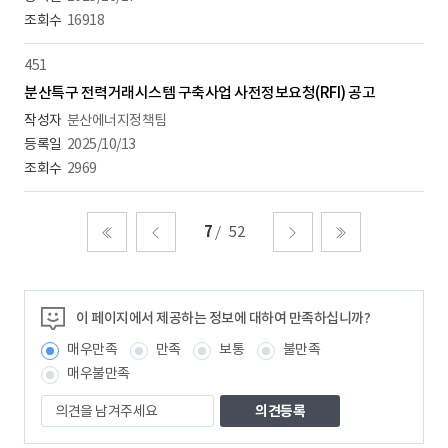
16918
451
분산특구 전력거래시스템 구축사업 사전정보요청(RFI) 공고
분산에너지정책팀
2025/10/13
2969
7
52
처음
이전
다음
마지막
이 페이지에서 제공하는 정보에 대하여 만족하십니까?
매우만족
만족
보통
불만족
매우불만족
의
견
을