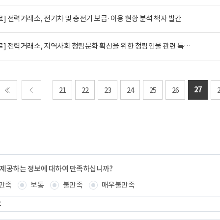
] 전력거래소, 전기차 및 충전기 보급·이용 현황 분석 책자 발간
[보도자료] 전력거래소, 지역사회 청렴문화 확산을 위한 청렴인물 관련 특강시행
27
21
22
23
24
25
26
처음
이전
 제공하는 정보에 대하여 만족하십니까?
만족
보통
불만족
매우불만족