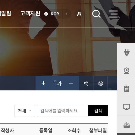
식알림
고객지원
언
KOR
어
로
선
그인
택
열
기
퀵
메
뉴
공유하
검색
기
작성자
등록일
조회수
첨부파일