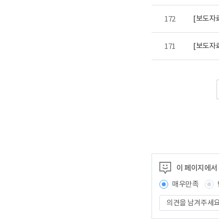
[보도자료
172
171
이 페이지에서
매우만족
의
견