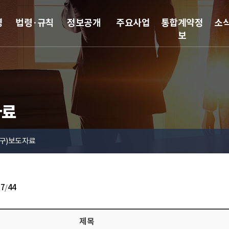
영
법령·규칙
정보공개
주요사업
통합계약정
소
보
자료
(구)보도자료
27
/
44
제목