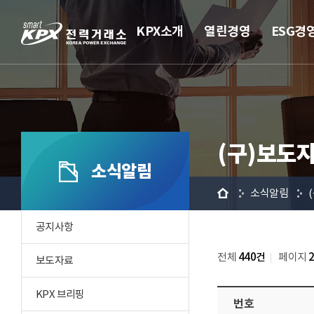
KPX소개
열린경영
ESG경
(구)보도
소식알림
홈
소식알림
공지사항
전체
440건
페이지
보도자료
KPX 브리핑
번호