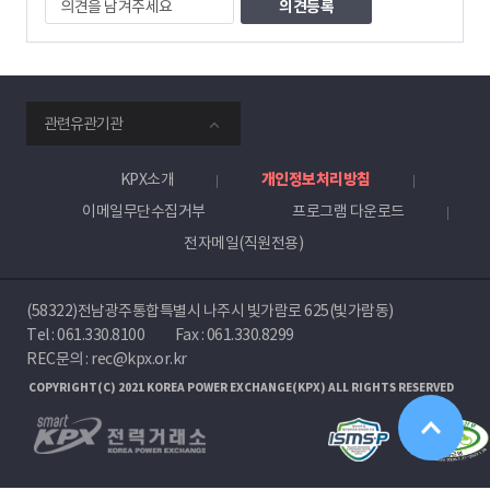
견
을
남
겨
주
smartKPX
세
관련유관기관
전
요
력
거
KPX소개
개인정보처리방침
래
이메일무단수집거부
프로그램 다운로드
소
전자메일(직원전용)
(58322)전남광주통합특별시 나주시 빛가람로 625(빛가람동)
Tel :
061.330.8100
Fax : 061.330.8299
REC문의 : rec@kpx.or.kr
COPYRIGHT(C) 2021 KOREA POWER EXCHANGE(KPX) ALL RIGHTS RESERVED