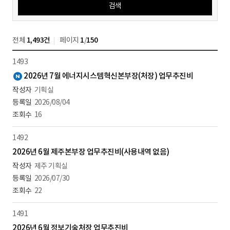
검색
전체
1,493건
페이지
1
/
150
1493
새
2026년 7월 에너지시스템혁신본부장(처장) 업무추진비
글
기획실
2026/08/04
16
1492
2026년 6월 제주본부장 업무추진비(사용내역 없음)
제주 기획실
2026/07/30
22
1491
2026년 6월 정보기술처장 업무추진비