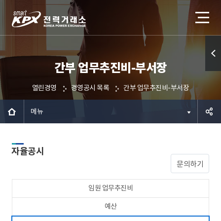
간부 업무추진비-부서장
퀵메
뉴 열
열린경영
경영공시 목록
간부 업무추진비-부서장
기
메뉴
공유하
자율공시
기
문의하기
임원 업무추진비
예산