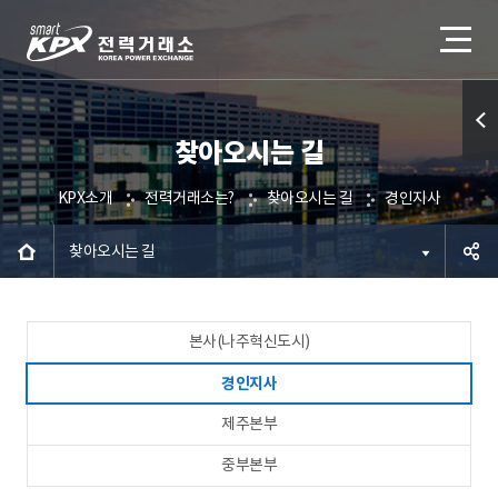
찾아오시는 길
퀵메
뉴 열
KPX소개
전력거래소는?
찾아오시는 길
경인지사
기
찾아오시는 길
공유하
본사(나주혁신도시)
기
경인지사
제주본부
중부본부