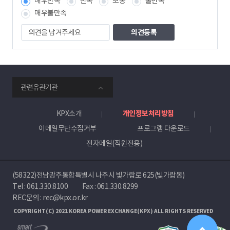
매우만족
만족
보통
불만족
매우불만족
의
견
을
남
겨
주
smartKPX
세
관련유관기관
전
요
력
거
KPX소개
개인정보처리방침
래
이메일무단수집거부
프로그램 다운로드
소
전자메일(직원전용)
(58322)전남광주통합특별시 나주시 빛가람로 625(빛가람동)
Tel :
061.330.8100
Fax : 061.330.8299
REC문의 : rec@kpx.or.kr
COPYRIGHT(C) 2021 KOREA POWER EXCHANGE(KPX) ALL RIGHTS RESERVED