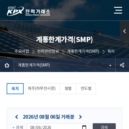
계통한계가격(SMP)
퀵메
뉴 열
주요사업
전력관련정보
계통한계가격(SMP)
육지
기
계통한계가격(SMP)
공유하
제주(하루전시장)
월별
연도별
육지
기
2026년 08월 06일 거래분
검색