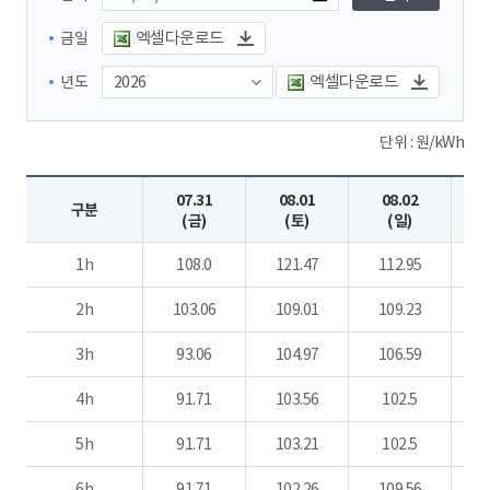
엑셀다운로드
금일
엑셀다운로드
년도
단위 : 원/kWh
07.31
08.01
08.02
구분
(금)
(토)
(일)
1h
108.0
121.47
112.95
1
2h
103.06
109.01
109.23
3h
93.06
104.97
106.59
4h
91.71
103.56
102.5
5h
91.71
103.21
102.5
6h
91.71
102.26
109.56