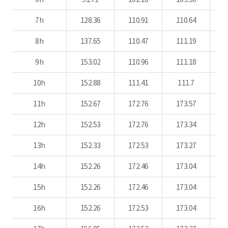
7h
128.36
110.91
110.64
1
8h
137.65
110.47
111.19
1
9h
153.02
110.96
111.18
1
10h
152.88
111.41
111.7
1
11h
152.67
172.76
173.57
1
12h
152.53
172.76
173.34
1
13h
152.33
172.53
173.27
14h
152.26
172.46
173.04
15h
152.26
172.46
173.04
16h
152.26
172.53
173.04