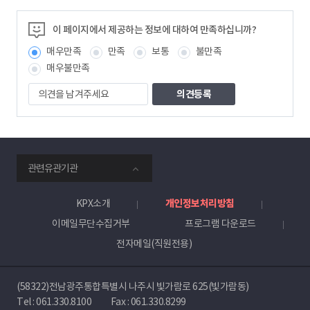
이 페이지에서 제공하는 정보에 대하여 만족하십니까?
매우만족
만족
보통
불만족
매우불만족
의
견
을
남
겨
주
smartKPX
세
관련유관기관
전
요
력
거
KPX소개
개인정보처리방침
래
이메일무단수집거부
프로그램 다운로드
소
전자메일(직원전용)
(58322)전남광주통합특별시 나주시 빛가람로 625(빛가람동)
Tel :
061.330.8100
Fax : 061.330.8299