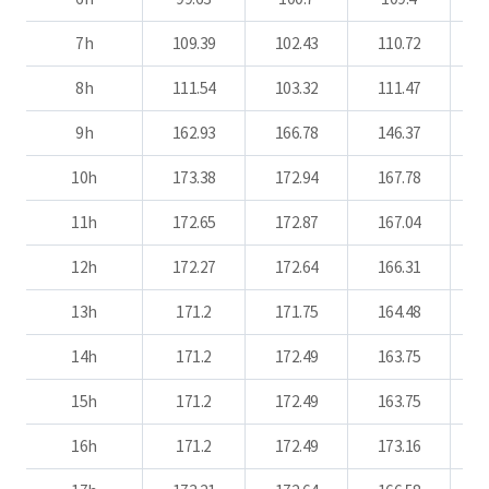
7h
109.39
102.43
110.72
1
8h
111.54
103.32
111.47
1
9h
162.93
166.78
146.37
1
10h
173.38
172.94
167.78
1
11h
172.65
172.87
167.04
12h
172.27
172.64
166.31
1
13h
171.2
171.75
164.48
1
14h
171.2
172.49
163.75
1
15h
171.2
172.49
163.75
1
16h
171.2
172.49
173.16
1