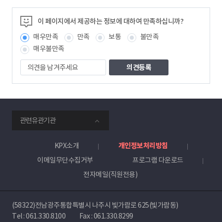
이 페이지에서 제공하는 정보에 대하여 만족하십니까?
매우만족
만족
보통
불만족
매우불만족
의
견
을
남
겨
주
smartKPX
세
관련유관기관
전
요
력
거
KPX소개
개인정보처리방침
래
이메일무단수집거부
프로그램 다운로드
소
전자메일(직원전용)
(58322)전남광주통합특별시 나주시 빛가람로 625(빛가람동)
Tel :
061.330.8100
Fax : 061.330.8299