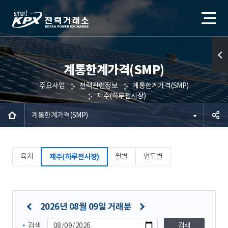
계통한계가격(SMP)
퀵메
주요사업
전력관련정보
계통한계가격(SMP)
뉴 열
제주(하루전시장)
기
계통한계가격(SMP)
공유하
육지
월별
연도별
제주(하루전시장)
기
2026년 08월 09일 거래분
검색